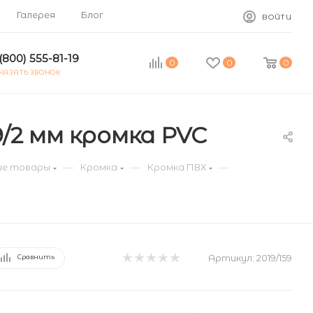
Галерея
Блог
ВОЙТИ
(800) 555-81-19
0
0
0
КАЗАТЬ ЗВОНОК
/2 мм кромка PVC
—
—
—
е товары
Кромка
Кромка ПВХ
Артикул:
2019/159
Сравнить