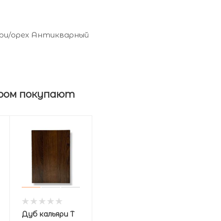
яри/орех Антикварный
ром покупают
Дуб кальяри Т