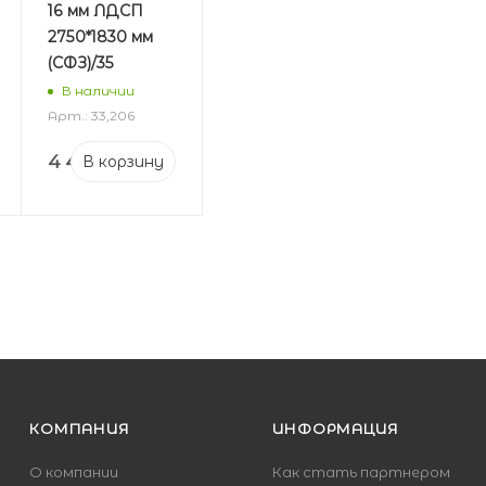
16 мм ЛДСП
2750*1830 мм
(СФЗ)/35
В наличии
Арт.: 33,206
4 405
₽
В корзину
КОМПАНИЯ
ИНФОРМАЦИЯ
О компании
Как стать партнером