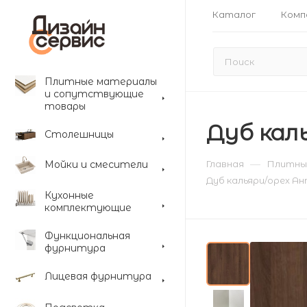
Каталог
Комп
Плитные материалы
и сопутствующие
товары
Дуб кал
Столешницы
—
Мойки и смесители
Главная
Плитны
Дуб кальяри/орех Ан
Кухонные
комплектующие
Функциональная
фурнитура
Лицевая фурнитура