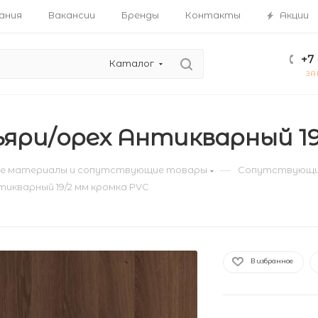
ания
Вакансии
Бренды
Контакты
Акции
+7 
Каталог
ЗА
ьяри/орех Антикварный 19
—
е материалы и сопутствующие товары
Сопутствующи
тикварный 19/2 мм кромка PVC
В избранное