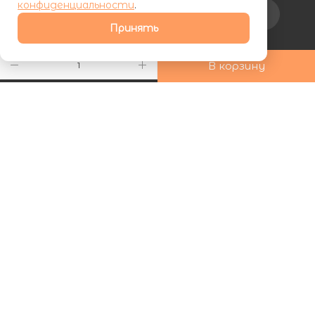
конфиденциальности
.
Подписаться на рассылку
Принять
+7 (800) 555-81-19
В корзину
ds24marketing@gmail.com
г. Махачкала, Хаджалмахинская
улица, 1
| ООО «ФУРНИПЛИТ» | ИНН 0572026060