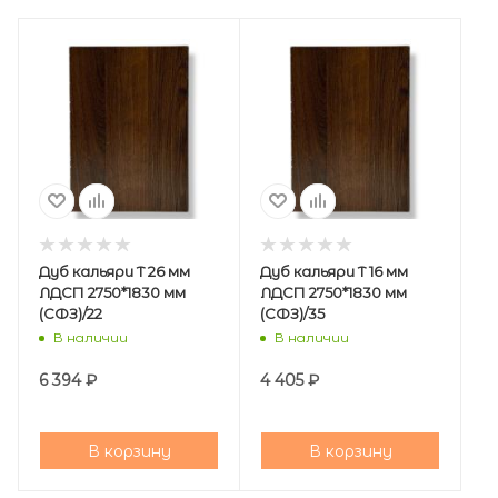
Дуб кальяри Т 26 мм
Дуб кальяри Т 16 мм
ЛДСП 2750*1830 мм
ЛДСП 2750*1830 мм
(СФЗ)/22
(СФЗ)/35
В наличии
В наличии
6 394
₽
4 405
₽
В корзину
В корзину