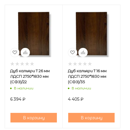
Дуб кальяри Т 26 мм
Дуб кальяри Т 16 мм
ЛДСП 2750*1830 мм
ЛДСП 2750*1830 мм
(СФЗ)/22
(СФЗ)/35
В наличии
В наличии
6 394
₽
4 405
₽
В корзину
В корзину