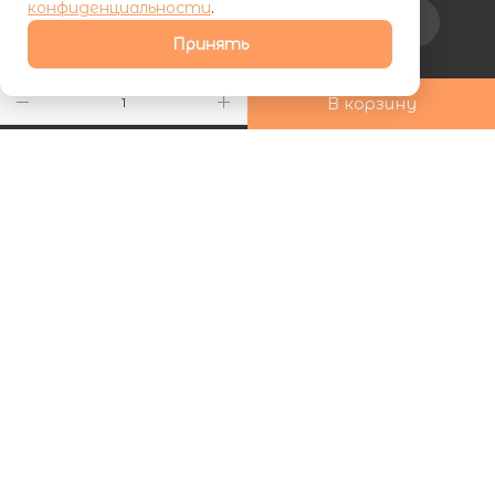
конфиденциальности
.
Подписаться на рассылку
Принять
+7 (800) 555-81-19
В корзину
ds24marketing@gmail.com
г. Махачкала, Хаджалмахинская
улица, 1
| ООО «ФУРНИПЛИТ» | ИНН 0572026060