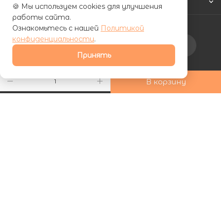
КАК КУПИТЬ
🍪 Мы используем cookies для улучшения
работы сайта.
Ознакомьтесь с нашей
Политикой
конфиденциальности
.
Подписаться на рассылку
Принять
+7 (800) 555-81-19
В корзину
ds24marketing@gmail.com
г. Махачкала, Хаджалмахинская
улица, 1
| ООО «ФУРНИПЛИТ» | ИНН 0572026060