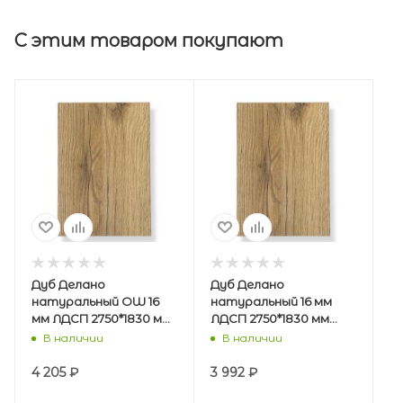
С этим товаром покупают
Дуб Делано
Дуб Делано
натуральный OW 16
натуральный 16 мм
мм ЛДСП 2750*1830 мм
ЛДСП 2750*1830 мм
(СвиссКроно)/33
(Вохт.,Шексна)/38
В наличии
В наличии
4 205
₽
3 992
₽