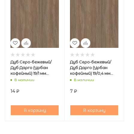
Дуб Серо-бежевый/
Дуб Серо-бежевый/
Дуб Дарго (Урбан
Дуб Дарго (Урбан
кофейный) 19/1 мм
кофейный) 19/0,4 мм
кромка PVC
кромка PVC
В наличии
В наличии
14
₽
7
₽
В корзину
В корзину