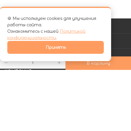
🍪 Мы используем cookies для улучшения
работы сайта.
КАТАЛОГ
Ознакомьтесь с нашей
Политикой
конфиденциальности
.
АКЦИИ
Принять
УСЛУГИ
В корзину
КОМПАНИЯ
ИНФОРМАЦИЯ
КАК КУПИТЬ
Подписаться на рассылку