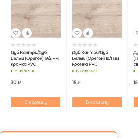
Дуб Кантри/Дуб
Дуб Кантри/Дуб
Д
Белый (Орегон) 19/2 мм
Белый (Орегон) 19/1 мм
(
кромка PVС
кромка PVC
св
P
В наличии
В наличии
30
₽
15
₽
15
В корзину
В корзину