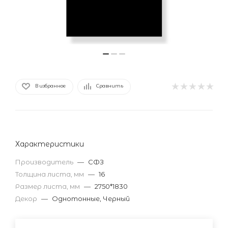
В избранное
Сравнить
Характеристики
Производитель
—
СФЗ
Толщина листа, мм
—
16
Размер листа, мм
—
2750*1830
Декор
—
Однотонные, Черный