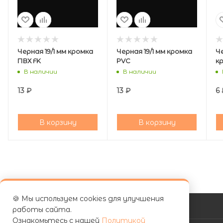
Черная 19/1 мм кромка
Черная 19/1 мм кромка
Че
ПВХ FK
PVC
к
В наличии
В наличии
13
₽
13
₽
6
В корзину
В корзину
🍪 Мы используем cookies для улучшения
КАТАЛОГ
работы сайта.
Ознакомьтесь с нашей
Политикой