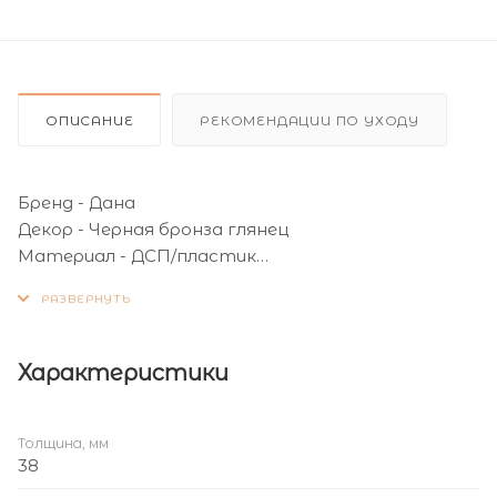
ОПИСАНИЕ
РЕКОМЕНДАЦИИ ПО УХОДУ
Бренд - Дана
Декор - Черная бронза глянец
Материал - ДСП/пластик
Длина (мм) - 900
Ширина (мм) - 900
Толщина (мм) - 38
Влагостойкость - Да
Характеристики
Поверхность - Глянцевая
Толщина, мм
38