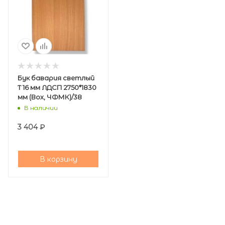
Бук бавария светлый
Т 16 мм ЛДСП 2750*1830
мм (Вох, ЧФМК)/38
В наличии
3 404
₽
В корзину