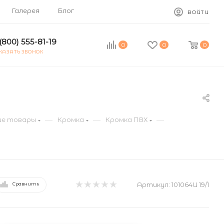
Галерея
Блог
ВОЙТИ
(800) 555-81-19
0
0
0
КАЗАТЬ ЗВОНОК
—
—
—
е товары
Кромка
Кромка ПВХ
Артикул:
101064U 19/1
Сравнить