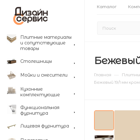
Каталог
Комп
Плитные материалы
и сопутствующие
товары
Бежевый 
Столешницы
—
Мойки и смесители
Главная
Плитны
Бежевый 19/1 мм кром
Кухонные
комплектующие
Функциональная
фурнитура
Лицевая фурнитура