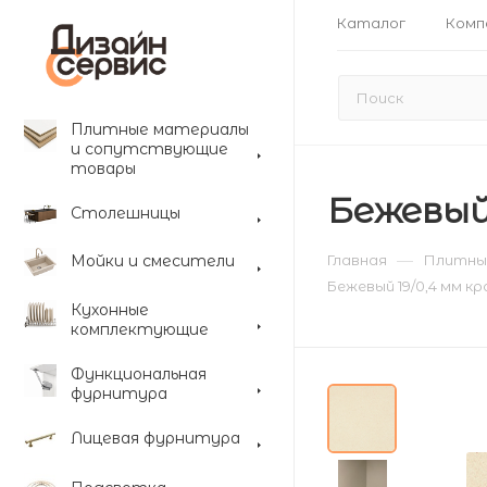
Каталог
Комп
Плитные материалы
и сопутствующие
товары
Бежевый
Столешницы
—
Мойки и смесители
Главная
Плитны
Бежевый 19/0,4 мм к
Кухонные
комплектующие
Функциональная
фурнитура
Лицевая фурнитура