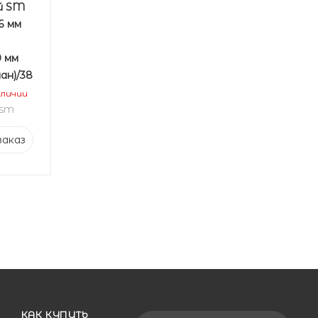
й SM
6 мм
0 мм
ан)/38
аличии
 SM
заказ
КАК КУПИТЬ