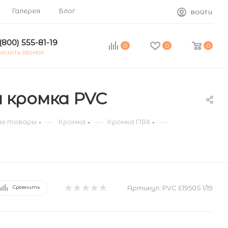
Галерея
Блог
ВОЙТИ
(800) 555-81-19
0
0
0
КАЗАТЬ ЗВОНОК
м кромка PVC
—
—
—
е товары
Кромка
Кромка ПВХ
Артикул:
PVC E1950S 1/19
Сравнить