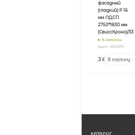
фасадный
(гладкий) Р 16
мм ЛДСП
2750*1830 мм
(СвиссКроно)/33
В наличии
Арт.: К101SM
3 604
₽
В корзину
КАТАЛОГ