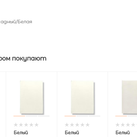
садный/Белая
ром покупают
Белый
Белый
Белый