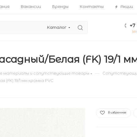
ания
Вакансии
Бренды
Контакты
Акции
+7 
Каталог
ЗА
садный/Белая (FK) 19/1 м
—
е материалы и сопутствующие товары
Сопутствующи
 (FK) 19/1 мм кромка PVC
В избранное