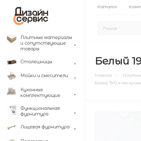
Каталог
Комп
Плитные материалы
и сопутствующие
товары
Белый 19
Столешницы
—
Мойки и смесители
Главная
Плитны
Белый 19/0,4 мм кром
Кухонные
комплектующие
Функциональная
фурнитура
Лицевая фурнитура