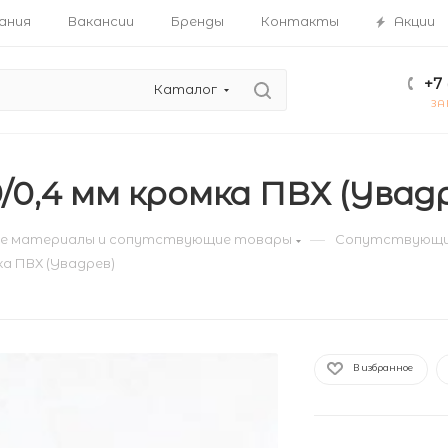
ания
Вакансии
Бренды
Контакты
Акции
+7 
Каталог
ЗА
/0,4 мм кромка ПВХ (Увад
—
е материалы и сопутствующие товары
Сопутствующи
ка ПВХ (Увадрев)
В избранное