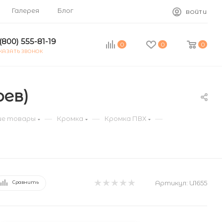
Галерея
Блог
ВОЙТИ
(800) 555-81-19
0
0
0
КАЗАТЬ ЗВОНОК
рев)
—
—
—
е товары
Кромка
Кромка ПВХ
Артикул:
U1655
Сравнить