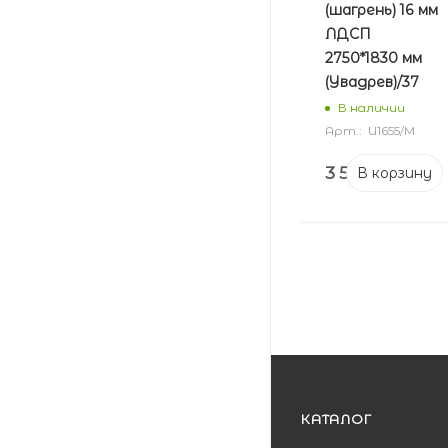
(шагрень) 16 мм
ЛДСП
2750*1830 мм
(Увадрев)/37
В наличии
Арт.: U1655/М
3 538
₽
В корзину
КАТАЛОГ