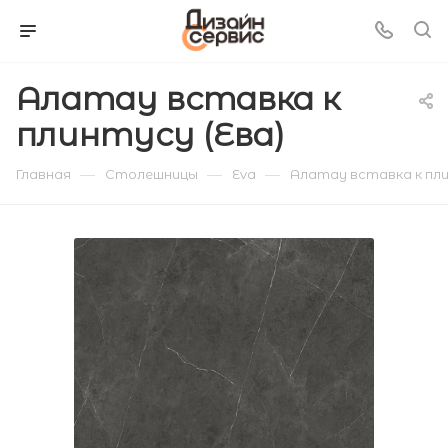
Алатау вставка к
плинтусу (Ева)
—
—
—
Главная
Столешницы
Eva
Алатау вставка к пли