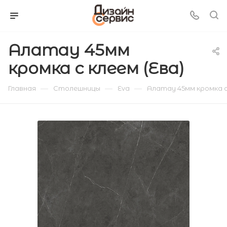
Алатау 45мм
кромка с клеем (Ева)
—
—
—
Главная
Столешницы
Eva
Алатау 45мм кромка с 