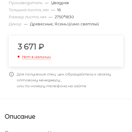
Производитель
—
Увадрев
Толщина листа, мм
—
16
Размер листа, мм
—
2750*1830
Декор
—
Древесные, Ясень Шимо светлый
3 671
₽
Нет в наличии
Для получения спец. цен обращайтесь к своему
оптовому менеджеру ,
или по номеру телефона на сайте
Описание