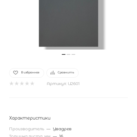
В избранное
Сравнить
Артикул:
U2601
Характеристики
Производитель
—
Увадрев
Толщина листа, мм
—
16