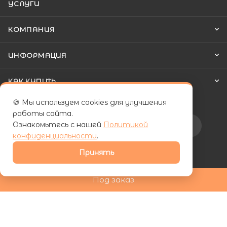
УСЛУГИ
КОМПАНИЯ
ИНФОРМАЦИЯ
КАК КУПИТЬ
🍪 Мы используем cookies для улучшения
работы сайта.
Ознакомьтесь с нашей
Политикой
Подписаться на рассылку
конфиденциальности
.
Принять
+7 (800) 555-81-19
Под заказ
ds24marketing@gmail.com
г. Махачкала, Хаджалмахинская
улица, 1