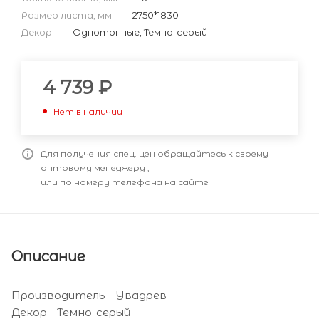
Размер листа, мм
—
2750*1830
Декор
—
Однотонные, Темно-серый
4 739
₽
Нет в наличии
Для получения спец. цен обращайтесь к своему
оптовому менеджеру ,
или по номеру телефона на сайте
Описание
Производитель - Увадрев
Декор - Темно-серый