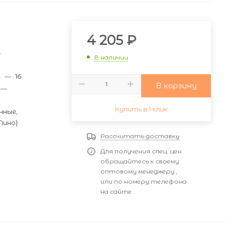
и
4 205
₽
—
В наличии
м
—
16
В корзину
—
Купить в 1 клик
нные,
Лино)
Рассчитать доставку
Для получения спец. цен
обращайтесь к своему
оптовому менеджеру ,
или по номеру телефона
на сайте