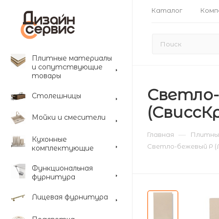
Каталог
Комп
Плитные материалы
и сопутствующие
товары
Светло-
Столешницы
(СвиссКр
Мойки и смесители
—
Главная
Плитны
Кухонные
Светло-бежевый Р (Л
комплектующие
Функциональная
фурнитура
Лицевая фурнитура