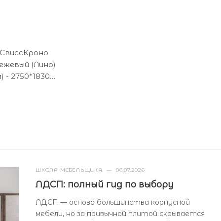
 СвиссКроно
ежевый (Лино)
 - 2750*1830
) - 16
ШКОЛА МЕБЕЛЬЩИКА
—
06.07.2026
ЛДСП: полный гид по выбору
ЛДСП — основа большинства корпусной
мебели, но за привычной плитой скрывается