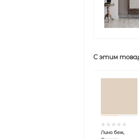
С этим това
Лино беж,