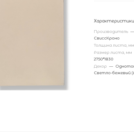
Характеристик
Производитель
СвиссКроно
Толщина листа, м
Размер листа, мм
2750*1830
Декор
—
Одното
Светло-бежевый (