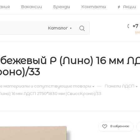
ания
Вакансии
Бренды
Контакты
Акции
+7 
Каталог
ЗА
бежевый Р (Лино) 16 мм Л
оно)/33
—
е материалы и сопутствующие товары
Панели ЛДСП
ино) 16 мм ЛДСП 2750*1830 мм (СвиссКроно)/33
В избранное