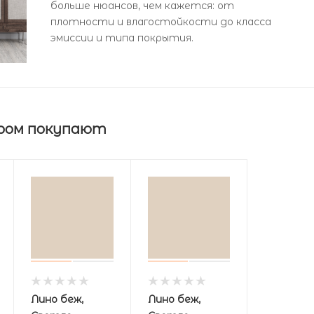
больше нюансов, чем кажется: от
плотности и влагостойкости до класса
эмиссии и типа покрытия.
ром покупают
Лино беж,
Лино беж,