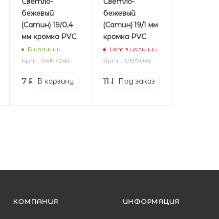
Светло-
Светло-
бежевый
бежевый
(Сатин) 19/0,4
(Сатин) 19/1 мм
мм кромка PVC
кромка PVC
В наличии
Нет в наличии
Арт.: 04197045
Арт.: 1019/7045
7
₽
11
₽
В корзину
Под заказ
КОМПАНИЯ
ИНФОРМАЦИЯ