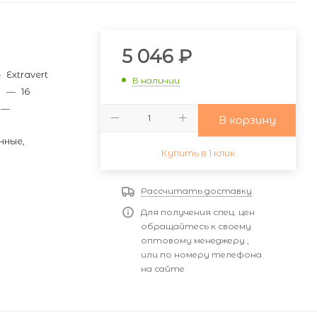
и
5 046
₽
—
Extravert
В наличии
м
—
16
—
В корзину
нные,
Купить в 1 клик
Рассчитать доставку
Для получения спец. цен
обращайтесь к своему
оптовому менеджеру ,
или по номеру телефона
на сайте