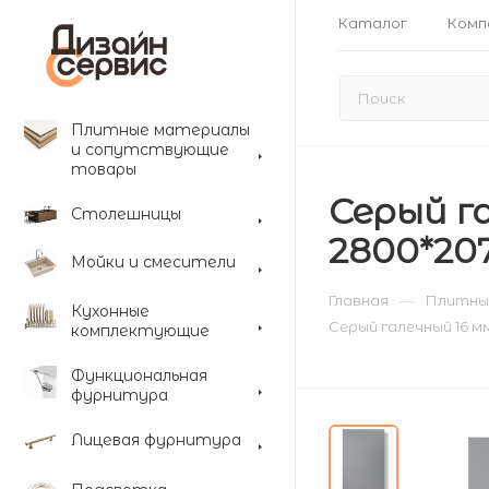
Каталог
Комп
Плитные материалы
и сопутствующие
товары
Серый 
Столешницы
2800*20
Мойки и смесители
—
Главная
Плитны
Кухонные
Серый галечный 16 
комплектующие
Функциональная
фурнитура
Лицевая фурнитура