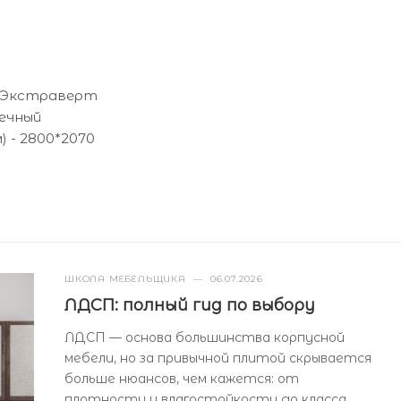
- Экстраверт
лечный
) - 2800*2070
ШКОЛА МЕБЕЛЬЩИКА
—
06.07.2026
ЛДСП: полный гид по выбору
ЛДСП — основа большинства корпусной
мебели, но за привычной плитой скрывается
больше нюансов, чем кажется: от
плотности и влагостойкости до класса