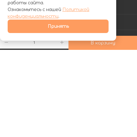
работы сайта.
КАТАЛОГ
Ознакомьтесь с нашей
Политикой
конфиденциальности
.
АКЦИИ
Принять
УСЛУГИ
В корзину
КОМПАНИЯ
ИНФОРМАЦИЯ
КАК КУПИТЬ
Подписаться на рассылку
+7 (800) 555-81-19