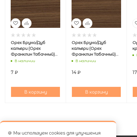
Орех Бруно/Дуб
Орех Бруно/Дуб
Ор
кальяри (Орех
кальяри (Орех
к
Франклин Табачный)
Франклин Табачный)
19/0,4 мм кромка PVC
19/1 мм кромка PVC
В наличии
В наличии
7
₽
14
₽
17
В корзину
В корзину
🍪 Мы используем cookies для улучшения