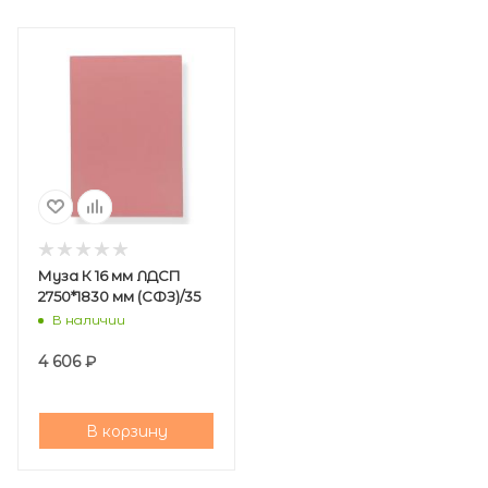
Муза К 16 мм ЛДСП
2750*1830 мм (СФЗ)/35
В наличии
4 606
₽
В корзину