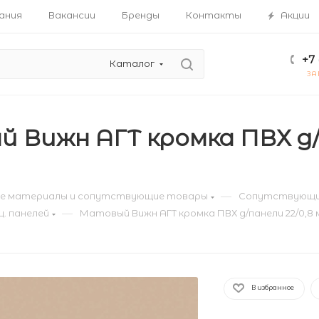
ания
Вакансии
Бренды
Контакты
Акции
+7 
Каталог
ЗА
 Вижн АГТ кромка ПВХ д/
—
е материалы и сопутствующие товары
Сопутствующи
—
ц. панелей
Матовый Вижн АГТ кромка ПВХ д/панели 22/0,8 м
В избранное