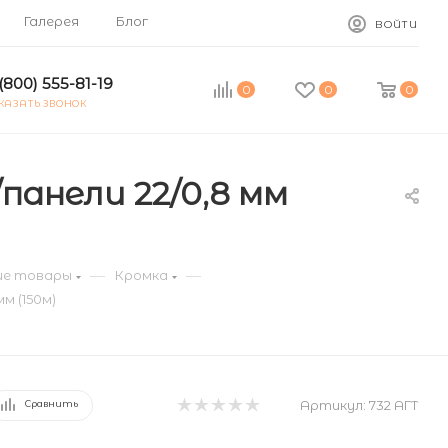
Галерея
Блог
ВОЙТИ
(800) 555-81-19
0
0
0
КАЗАТЬ ЗВОНОК
панели 22/0,8 мм
—
—
е товары
Кромка
м (150м)
Артикул:
732 АГТ
Сравнить