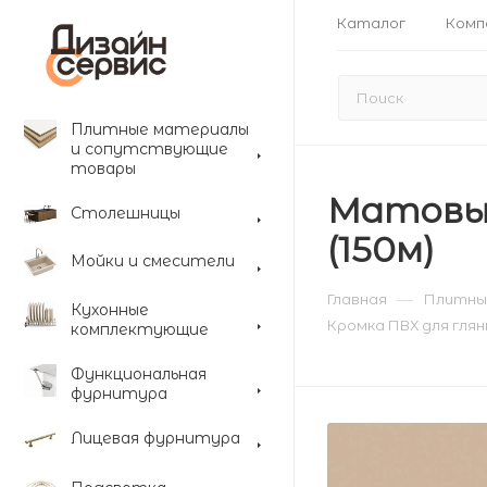
Каталог
Комп
Плитные материалы
и сопутствующие
товары
Матовый
Столешницы
(150м)
Мойки и смесители
—
Главная
Плитны
Кухонные
Кромка ПВХ для глян
комплектующие
Функциональная
фурнитура
Лицевая фурнитура