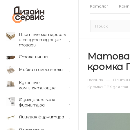
Каталог
Комп
Плитные материалы
и сопутствующие
товары
Матовая
Столешницы
кромка П
Мойки и смесители
—
Главная
Плитны
Кухонные
Кромка ПВХ для глян
комплектующие
Функциональная
фурнитура
Лицевая фурнитура