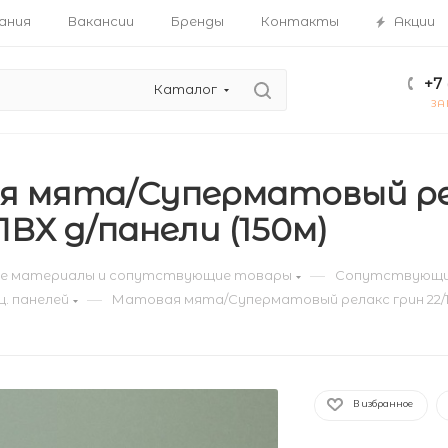
ания
Вакансии
Бренды
Контакты
Акции
+7 
Каталог
ЗА
 мята/Суперматовый рел
ВХ д/панели (150м)
—
е материалы и сопутствующие товары
Сопутствующи
—
ц. панелей
Матовая мята/Суперматовый релакс грин 22/1 
В избранное