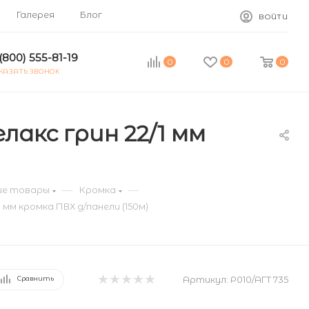
Галерея
Блог
ВОЙТИ
(800) 555-81-19
0
0
0
КАЗАТЬ ЗВОНОК
акс грин 22/1 мм
—
—
е товары
Кромка
мм кромка ПВХ д/панели (150м)
Артикул:
Р010/АГТ 735
Сравнить