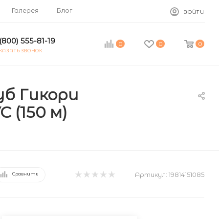
Галерея
Блог
ВОЙТИ
(800) 555-81-19
0
0
0
КАЗАТЬ ЗВОНОК
уб Гикори
 (150 м)
Артикул:
19814151085
Сравнить