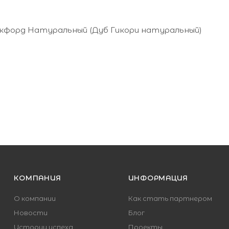
окфорд Натуральный (Дуб Гикори натуральный)
ухте (м) - 150
КОМПАНИЯ
ИНФОРМАЦИЯ
О компании
Как стать партнером
Новости
Блог
Истории успеха
Проекты