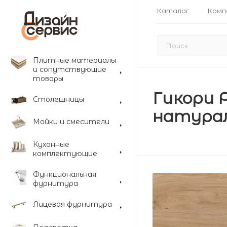
Каталог
Комп
Плитные материалы
и сопутствующие
товары
Гикори 
Столешницы
натураль
Мойки и смесители
Кухонные
комплектующие
Функциональная
фурнитура
Лицевая фурнитура