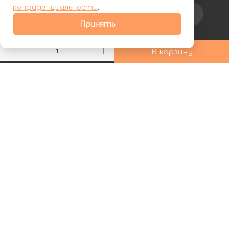
конфиденциальности
.
Подписаться на рассылку
Принять
+7 (800) 555-81-19
В корзину
ds24marketing@gmail.com
г. Махачкала, Хаджалмахинская
улица, 1
| ООО «ФУРНИПЛИТ» | ИНН 0572026060