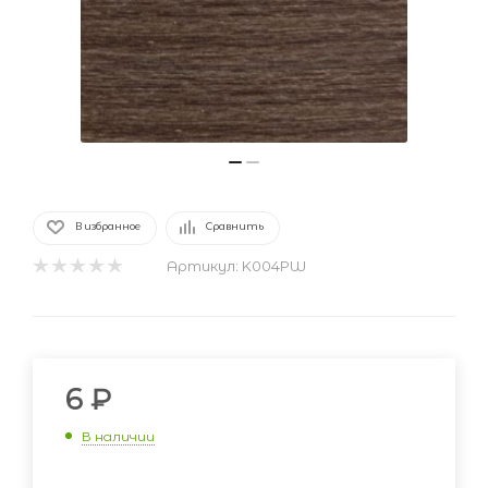
В избранное
Сравнить
Артикул:
K004PW
6
₽
В наличии