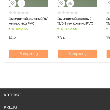
Дымчатый зеленый 19/1
Дымчатый зеленый
Д
мм кромка PVC
19/0,8 мм кромка PVC
19
В наличии
В наличии
14
₽
38
₽
19
В корзину
В корзину
КАТАЛОГ
АКЦИИ