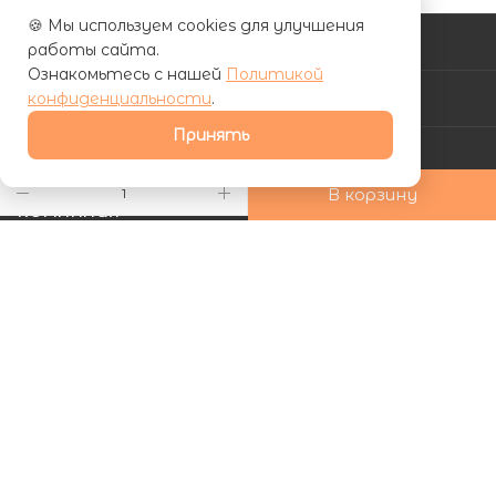
🍪 Мы используем cookies для улучшения
КАТАЛОГ
работы сайта.
Ознакомьтесь с нашей
Политикой
конфиденциальности
.
АКЦИИ
Принять
УСЛУГИ
В корзину
КОМПАНИЯ
ИНФОРМАЦИЯ
КАК КУПИТЬ
Подписаться на рассылку