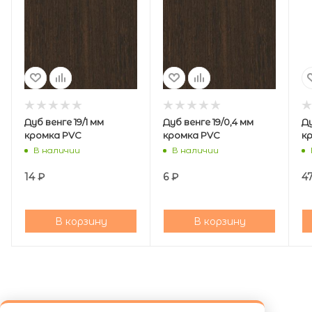
Дуб венге 19/1 мм
Дуб венге 19/0,4 мм
Ду
кромка PVC
кромка PVC
к
В наличии
В наличии
14
₽
6
₽
4
В корзину
В корзину