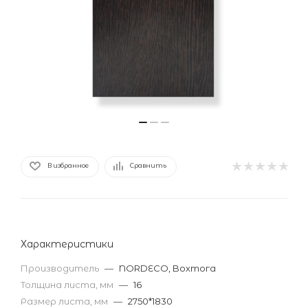
В избранное
Сравнить
Характеристики
Производитель
—
NORDECO, Bохтога
Толщина листа, мм
—
16
Размер листа, мм
—
2750*1830