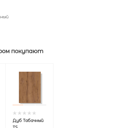
чный
ром покупают
Дуб Табачный
TS