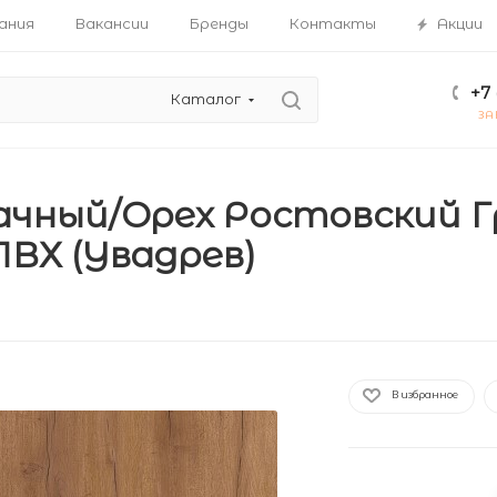
ания
Вакансии
Бренды
Контакты
Акции
+7 
Каталог
ЗА
ачный/Орех Ростовский Г
ПВХ (Увадрев)
В избранное