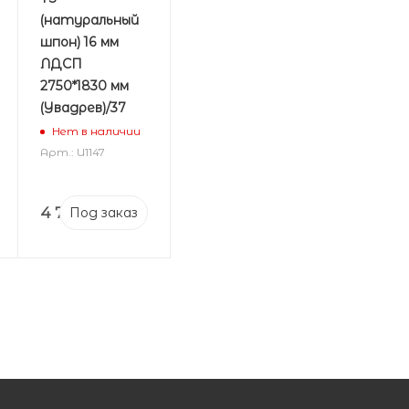
(натуральный
шпон) 16 мм
ЛДСП
2750*1830 мм
(Увадрев)/37
6
Нет в наличии
Арт.: U1147
4 739
₽
Под заказ