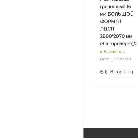
гречишный 16
мм БОЛЬШОЙ
ФОРМАТ
ЛДСП
2800*2070 мм
(Экстраверт)/2
В наличии
Арт.: D.500.S01
6 608
₽
В корзину