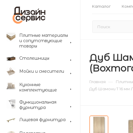
Каталог
Комп
Плитные материалы
и сопутствующие
товары
Дуб Шам
Столешницы
(Вохтог
Мойки и смесители
—
Главная
Плитны
Кухонные
Дуб Шамони T 16 мм 
комплектующие
Функциональная
фурнитура
Лицевая фурнитура