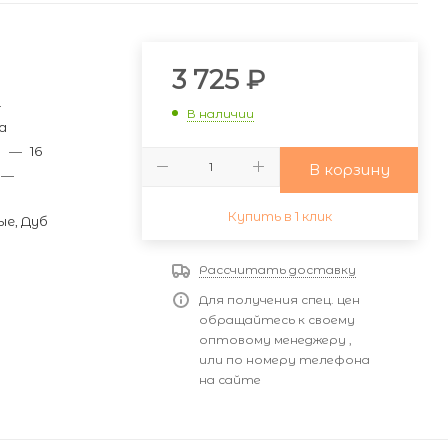
и
3 725
₽
—
В наличии
а
м
—
16
В корзину
—
Купить в 1 клик
ые, Дуб
Рассчитать доставку
Для получения спец. цен
обращайтесь к своему
оптовому менеджеру ,
или по номеру телефона
на сайте