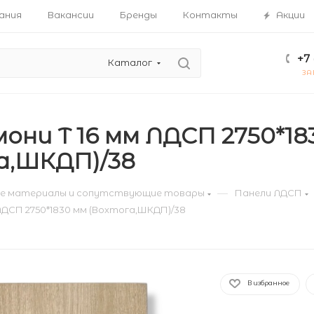
ания
Вакансии
Бренды
Контакты
Акции
+7 
Каталог
ЗА
они T 16 мм ЛДСП 2750*18
а,ШКДП)/38
—
е материалы и сопутствующие товары
Панели ЛДСП
ЛДСП 2750*1830 мм (Вохтога,ШКДП)/38
В избранное