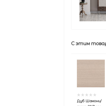
С этим това
Дуб Шамони/