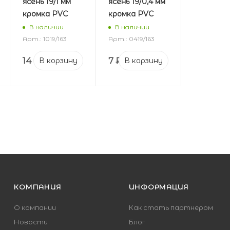
ясень 19/1 мм
ясень 19/0,4 мм
кромка PVC
кромка PVС
В наличии
В наличии
Арт.: 1019/163
Арт.: 0419/163
14
₽
7
₽
В корзину
В корзину
КОМПАНИЯ
ИНФОРМАЦИЯ
О компании
Как стать партнером
Новости
Блог