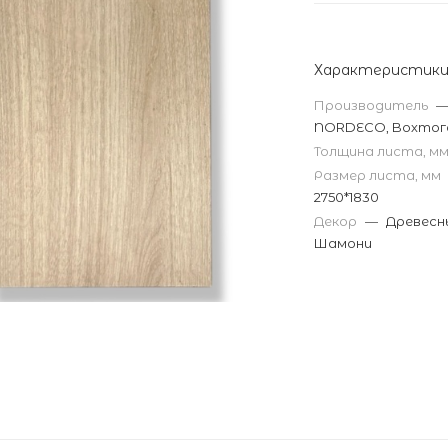
Характеристик
Производитель
NORDECO, Bохтог
Толщина листа, м
Размер листа, мм
2750*1830
Декор
—
Древесн
Шамони