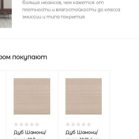
больше нюансов, чем кажется: от
плотности и влагостойкости до класса
эмиссии и типа покрытия.
ром покупают
Дуб Шамони/
Дуб Шамони/