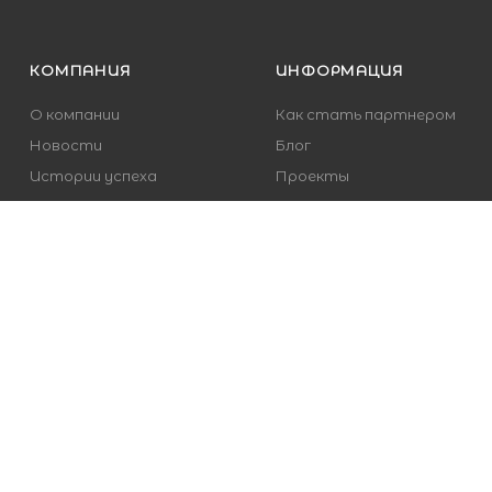
КОМПАНИЯ
ИНФОРМАЦИЯ
О компании
Как стать партнером
Новости
Блог
Истории успеха
Проекты
Отзывы
Политика
Вакансии
Возможности
Контакты
Карта сайта
Документы
Публичная оферта