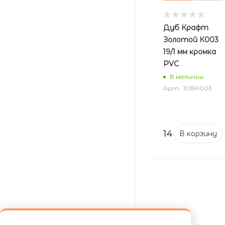
Дуб Крафт
Золотой К003
19/1 мм кромка
PVC
В наличии
Арт.: 1019К003
14
₽
В корзину