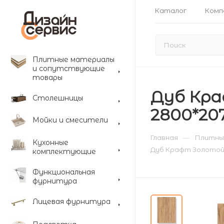
Каталог
Комп
Плитные материалы
и сопутствующие
товары
Дуб Кр
Столешницы
2800*20
Мойки и смесители
—
Главная
Плитны
Кухонные
Дуб Крафт Золотой
комплектующие
Функциональная
фурнитура
Лицевая фурнитура