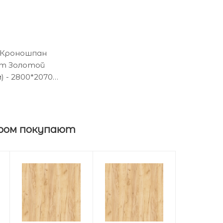
 Кроношпан
фт Золотой
) - 2800*2070
) - 16
ром покупают