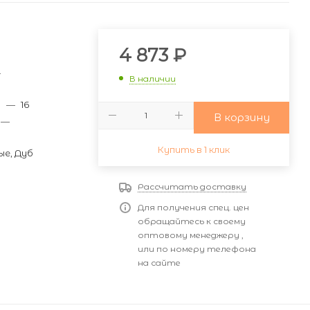
и
4 873
₽
—
В наличии
м
—
16
В корзину
—
Купить в 1 клик
ые, Дуб
Рассчитать доставку
Для получения спец. цен
обращайтесь к своему
оптовому менеджеру ,
или по номеру телефона
на сайте