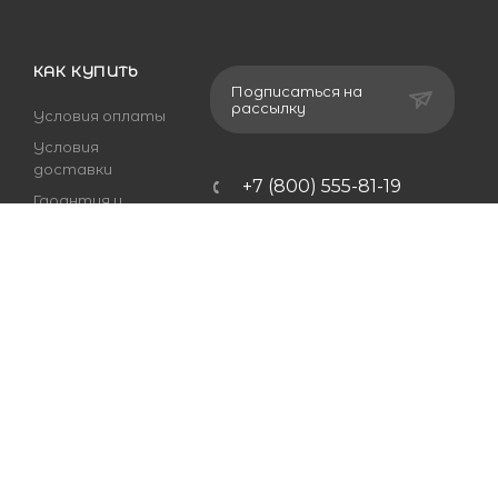
КАК КУПИТЬ
Подписаться на
рассылку
Условия оплаты
Условия
доставки
+7 (800) 555-81-19
Гарантия и
возврат
ds24marketing@gmail.com
Вопрос-ответ
г. Махачкала,
Хаджалмахинская
улица, 1