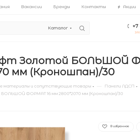
ания
Вакансии
Бренды
Контакты
Акции
+7 
Каталог
ЗА
афт Золотой БОЛЬШОЙ Ф
70 мм (Кроношпан)/30
—
е материалы и сопутствующие товары
Панели ЛДСП
 БОЛЬШОЙ ФОРМАТ 16 мм 2800*2070 мм (Кроношпан)/30
В избранное