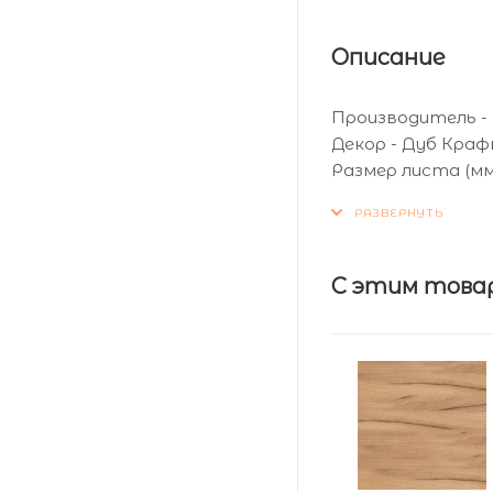
Описание
Производитель -
Декор - Дуб Кра
Размер листа (мм
Толщина листа (мм
С этим това