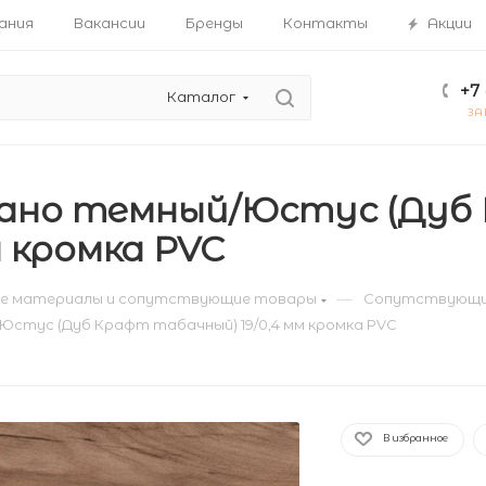
ания
Вакансии
Бренды
Контакты
Акции
+7 
Каталог
ЗА
ано темный/Юстус (Дуб
м кромка PVC
—
е материалы и сопутствующие товары
Сопутствующи
Юстус (Дуб Крафт табачный) 19/0,4 мм кромка PVC
В избранное