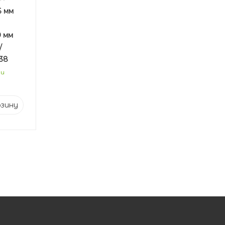
6 мм
0 мм
/
38
ии
рзину