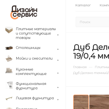
Каталог
Комп
Плитные материалы
и сопутствующие
товары
Дуб Дел
Столешницы
19/0,4 м
Мойки и смесители
—
Главная
Плитны
Кухонные
Дуб Делано темный/
комплектующие
Функциональная
фурнитура
Лицевая фурнитура