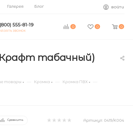
Галерея
Блог
ВОЙТИ
(800) 555-81-19
0
0
0
КАЗАТЬ ЗВОНОК
 Крафт табачный)
—
—
—
е товары
Кромка
Кромка ПВХ
Артикул:
0419/K004
Сравнить