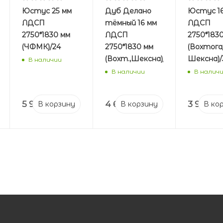
Юстус 25 мм
Дуб Делано
Юстус 1
ЛДСП
тёмный 16 мм
ЛДСП
2750*1830 мм
ЛДСП
2750*183
(ЧФМК)/24
2750*1830 мм
(Вохтога
(Вохт.,Шексна)/38
Шексна)/
В наличии
В наличии
В налич
5 940
₽
4 606
₽
3 978
₽
В корзину
В корзину
В ко