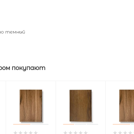
ано темный
ром покупают