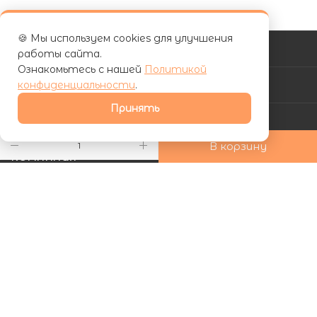
🍪 Мы используем cookies для улучшения
КАТАЛОГ
работы сайта.
Ознакомьтесь с нашей
Политикой
конфиденциальности
.
АКЦИИ
Принять
УСЛУГИ
В корзину
КОМПАНИЯ
ИНФОРМАЦИЯ
КАК КУПИТЬ
Подписаться на рассылку