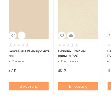
Бежевый 19/1 мм кромка
Бежевый 19/2 мм
Бе
пвх
кромка PVC
PV
В наличии
В наличии
37
₽
30
₽
11
В корзину
В корзину