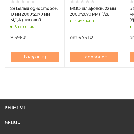
2В Белый односторон.
МДФ шлифован. 22 мм
Б
19 мм 2800*2070 мм
2800*2070 мм (F)/28
м
МДФ (высокой
(F
В наличии
плотности)/30
В наличии
8 396
₽
от
6 731 ₽
о
В корзину
Подробнее
КАТАЛОГ
АКЦИИ