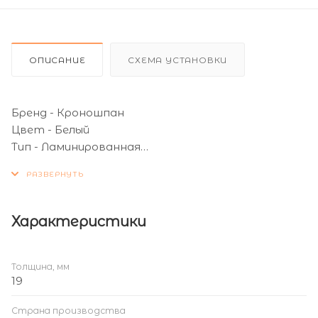
ОПИСАНИЕ
СХЕМА УСТАНОВКИ
Бренд - Кроношпан
Цвет - Белый
Тип - Ламинированная
Ламинация - 1 сторона
Толщина (мм) - 19
Размер листа (мм) – 2800*2070
Плотность - XL
Характеристики
Толщина, мм
19
Страна производства