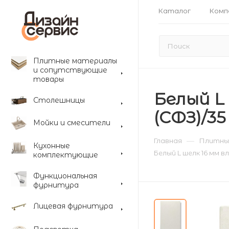
Каталог
Комп
Плитные материалы
и сопутствующие
товары
Белый L
Столешницы
(СФЗ)/35
Мойки и смесители
—
Главная
Плитны
Кухонные
Белый L шелк 16 мм 
комплектующие
Функциональная
фурнитура
Лицевая фурнитура