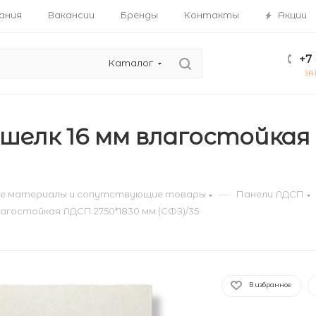
ания
Вакансии
Бренды
Контакты
Акции
+7 
Каталог
ЗА
 шелк 16 мм влагостойкая
—
е материалы и сопутствующие товары
Панели ЛДСП
влагостойкая ЛДСП 2750*1830 мм (СФЗ)/35
В избранное