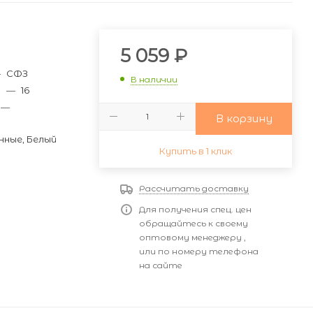
и
5 059
₽
—
СФЗ
В наличии
м
—
16
—
В корзину
ные, Белый
Купить в 1 клик
Рассчитать доставку
Для получения спец. цен
обращайтесь к своему
оптовому менеджеру ,
или по номеру телефона
на сайте