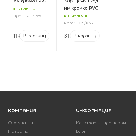
мм кромка PVC
Корпусный 29/1
мм кромка PVC
В наличии
Арт.: 1019/1655
В наличии
Арт.: 1029/1655
11
₽
31
₽
В корзину
В корзину
КОМПАНИЯ
ИНФОРМАЦИЯ
О компании
Как стать партнером
Новости
Блог